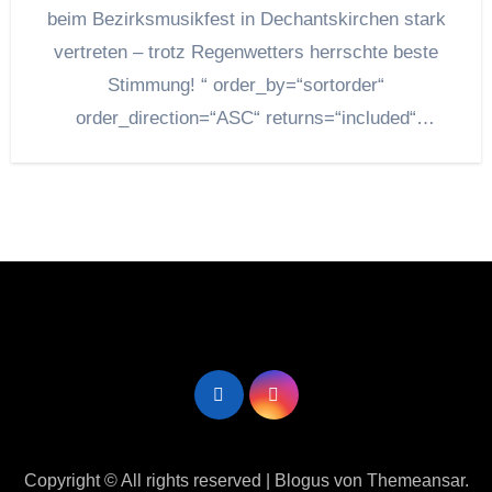
beim Bezirksmusikfest in Dechantskirchen stark
vertreten – trotz Regenwetters herrschte beste
Stimmung! “ order_by=“sortorder“
order_direction=“ASC“ returns=“included“
maximum_entity_count=“500″]
Copyright © All rights reserved
|
Blogus
von
Themeansar
.